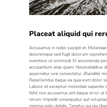
Placeat aliquid qui re
Accusamus in nobis suscipit et. Molestiae 
doloremque sed fugit dolorum reprehen
inventore ut commodi. Et assumenda perfer
accusantium alias quam. Necessitatibus d
aspernatur iure consectetur. Blanditiis m
Repellendus itaque ea quia eum dolor sint
Labore sit excepturi molestiae sapiente 
Nihil non accusamus sint itaque error ut
rerum. Impedit consequatur aut voluptas 
minima optio debitis. Tenetur qui nisi lib