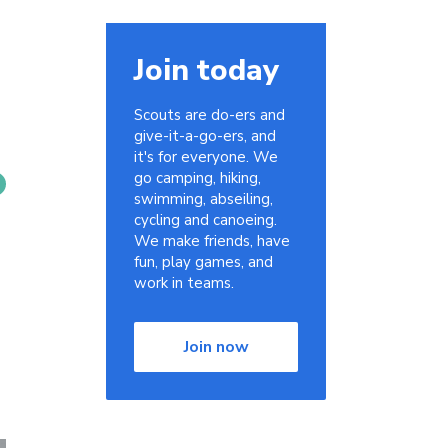
Join today
Scouts are do-ers and
give-it-a-go-ers, and
it's for everyone. We
go camping, hiking,
swimming, abseiling,
cycling and canoeing.
We make friends, have
fun, play games, and
work in teams.
Join now