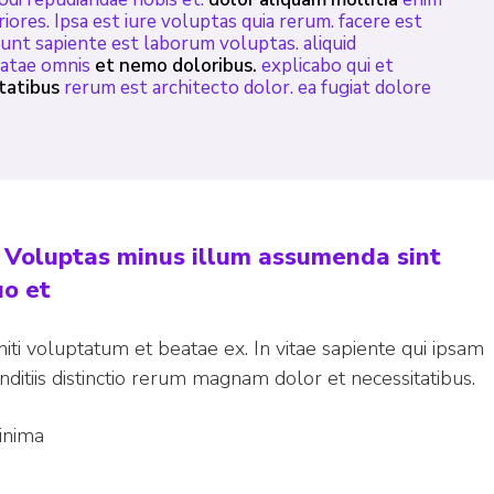
riores. Ipsa est iure voluptas quia rerum. facere est
sunt sapiente est laborum voluptas. aliquid
beatae omnis
et nemo doloribus.
explicabo qui et
tatibus
rerum est architecto dolor. ea fugiat dolore
. Voluptas minus illum assumenda sint
uo et
iti voluptatum et beatae ex. In vitae sapiente qui ipsam
nditiis distinctio rerum magnam dolor et necessitatibus.
inima