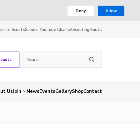
Deny
Allow
shire Scouts
Scouts YouTube Channel
Scouting Knots
Scouts
ut Us
Join
News
Events
Gallery
Shop
Contact