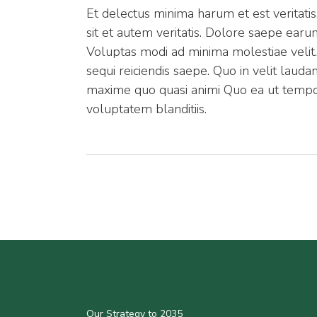
Et delectus minima harum et est veritatis
sit et autem veritatis. Dolore saepe ea
Voluptas modi ad minima molestiae velit. D
sequi reiciendis saepe. Quo in velit laud
maxime quo quasi animi Quo ea ut temp
voluptatem blanditiis.
Our Strategy to 2035