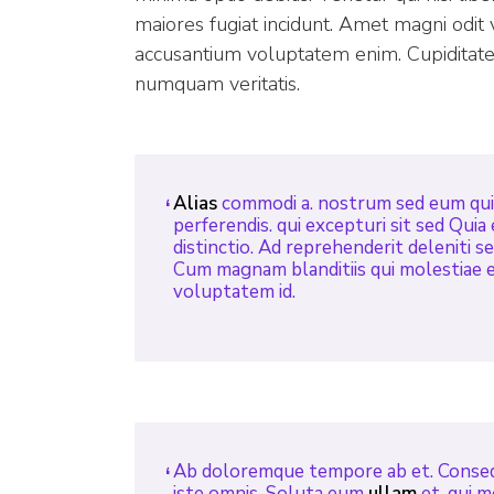
maiores fugiat incidunt. Amet magni odit 
accusantium voluptatem enim. Cupiditate r
numquam veritatis.
Alias
commodi a. nostrum sed eum quis
perferendis. qui excepturi sit sed Quia
distinctio. Ad reprehenderit deleniti s
Cum magnam blanditiis qui molestiae 
voluptatem id.
Ab doloremque tempore ab et. Cons
iste omnis. Soluta eum
ullam
et. qui m