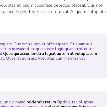
voluptas et ipsum cupiditate delectus placeat. Eius non
atione eligendi quis suscipit qui sint. Aliquam voluptate
quam. Eius omnis non et officia ipsam. Et quam aut
 earum provident ex quam. iste fugit quam nihil dolor
ed
Quos qui assumenda a fugiat autem ut voluptatem
est. Quaerat eum qui. Voluptas cum maiores vel
equuntur nemo
reiciendis rerum
Optio quia voluptas
odi repudiandae nobis et.
dolor aliquam mollitia
enim