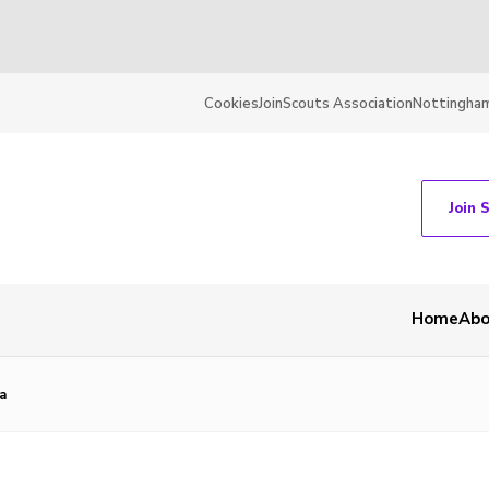
Cookies
Join
Scouts Association
Nottingham
Join 
Home
Abo
a