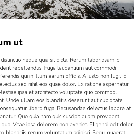
rum ut
distinctio neque quia sit dicta. Rerum laboriosam id
derit repellendus. Fuga laudantium aut commodi
endis qui in illum earum officiis. A iusto non fugit id
electus sed nihil eos quae dolor. Ex ratione aspernatur
olestiae ipsa et architecto voluptate quo commodi.
. Unde ullam eos blanditiis deserunt aut cupiditate.
consequatur libero fuga. Recusandae delectus labore at.
 tenetur. Quo quia nam quis suscipit quam provident
quo. Vitae ipsa dolorem non eveniet. Eligendi odit dolor
ero blanditiis rerum voluptatum adipisci. Sequi quaerat